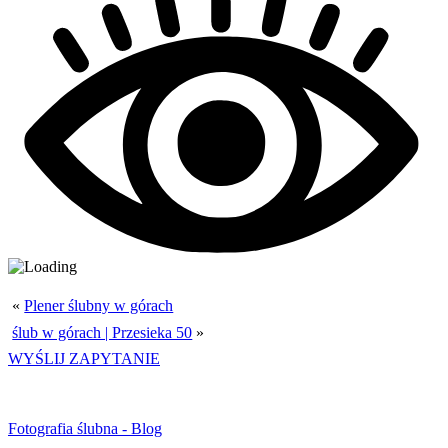
«
Plener ślubny w górach
ślub w górach | Przesieka 50
»
WYŚLIJ ZAPYTANIE
Fotografia ślubna - Blog