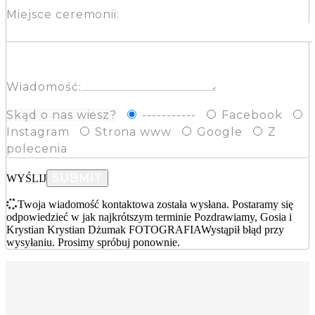
Miejsce ceremonii:
Wiadomość:
Skąd o nas wiesz?
-----------
Facebook
Instagram
Strona www
Google
Z
polecenia
WYŚLIJ
Twoja wiadomość kontaktowa została wysłana. Postaramy się
odpowiedzieć w jak najkrótszym terminie Pozdrawiamy, Gosia i
Krystian Krystian Dżumak FOTOGRAFIA
Wystąpił błąd przy
wysyłaniu. Prosimy spróbuj ponownie.