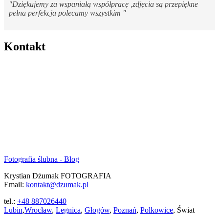
"Dziękujemy za wspaniałą współpracę ,zdjęcia są przepiękne
pełna perfekcja polecamy wszystkim "
Kontakt
Fotografia ślubna - Blog
Krystian Dżumak FOTOGRAFIA
Email:
kontakt@dzumak.pl
tel.:
+48 887026440
Lubin
,
Wrocław
,
Legnica
,
Głogów
,
Poznań
,
Polkowice
, Świat