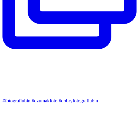
#fotograflubin #dzumakfoto #dobryfotograflubin