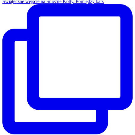
Świąteczne wejście na Śnieżne Kotły. Pomiędzy bars