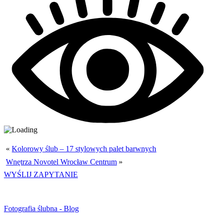
«
Kolorowy ślub – 17 stylowych palet barwnych
Wnętrza Novotel Wrocław Centrum
»
WYŚLIJ ZAPYTANIE
Fotografia ślubna - Blog