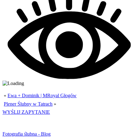
«
Ewa + Dominik | MRoyal Głogów
Plener Ślubny w Tatrach
»
WYŚLIJ ZAPYTANIE
Fotografia ślubna - Blog