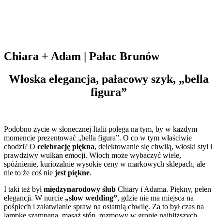
Chiara + Adam | Pałac Brunów
Włoska elegancja, pałacowy szyk, „bella
figura”
Podobno życie w słonecznej Italii polega na tym, by w każdym
momencie prezentować „bella figura”. O co w tym właściwie
chodzi? O
celebrację piękna
, delektowanie się chwilą, włoski styl i
prawdziwy wulkan emocji. Włoch może wybaczyć wiele,
spóźnienie, kuriozalnie wysokie ceny w markowych sklepach, ale
nie to że coś nie
jest piękne
.
I taki też był
międzynarodowy ślub
Chiary i Adama. Piękny, pełen
elegancji. W nurcie
„slow wedding”
, gdzie nie ma miejsca na
pośpiech i załatwianie spraw na ostatnią chwilę. Za to był czas na
lampkę szampana, masaż stóp, rozmowy w gronie najbliższych.