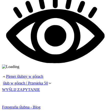
«
Plener ślubny w górach
ślub w górach | Przesieka 50
»
WYŚLIJ ZAPYTANIE
Fotografia ślubna - Blog