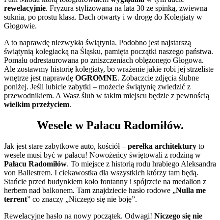
rewelacyjnie
. Fryzura stylizowana na lata 30 ze spinką, zwiewna
suknia, po prostu klasa. Dach otwarty i w drogę do Kolegiaty w
Głogowie.
A to naprawdę niezwykła świątynia. Podobno jest najstarszą
świątynią kolegiacką na Śląsku, pamięta początki naszego państwa.
Pomału odrestaurowana po zniszczeniach oblężonego Głogowa.
Ale zostawmy historię kolegiaty, bo wrażenie jakie robi jej strzeliste
wnętrze jest naprawdę
OGROMNE
. Zobaczcie zdjęcia ślubne
poniżej. Jeśli lubicie zabytki – możecie świątynię zwiedzić z
przewodnikiem. A Wasz ślub w takim miejscu będzie z pewnością
wielkim przeżyciem
.
Wesele w Pałacu Radomiłów.
Jak jest stare zabytkowe auto, kościół –
perełka architektury
to
wesele musi być w pałacu! Nowożeńcy świętowali z rodziną w
Pałacu Radomiłów
. To miejsce z historią rodu hrabiego Aleksandra
von Ballestrem. I ciekawostka dla wszystkich którzy tam będą.
Stańcie przed budynkiem koło fontanny i spójrzcie na medalion z
herbem nad balkonem. Tam znajdziecie hasło rodowe „
Nulla me
terrent
” co znaczy „Niczego się nie boję”.
Rewelacyjne hasło na nowy początek. Odwagi!
Niczego się nie