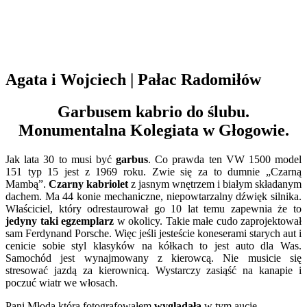
Agata i Wojciech | Pałac Radomiłów
Garbusem kabrio do ślubu.
Monumentalna Kolegiata w Głogowie.
Jak lata 30 to musi być
garbus
. Co prawda ten VW 1500 model
151 typ 15 jest z 1969 roku. Zwie się za to dumnie „Czarną
Mambą”.
Czarny kabriolet
z jasnym wnętrzem i białym składanym
dachem. Ma 44 konie mechaniczne, niepowtarzalny dźwięk silnika.
Właściciel, który odrestaurował go 10 lat temu zapewnia że to
jedyny taki egzemplarz
w okolicy. Takie małe cudo zaprojektował
sam Ferdynand Porsche. Więc jeśli jesteście koneserami starych aut i
cenicie sobie styl klasyków na kółkach to jest auto dla Was.
Samochód jest wynajmowany z kierowcą. Nie musicie się
stresować jazdą za kierownicą. Wystarczy zasiąść na kanapie i
poczuć wiatr we włosach.
Pani Młoda którą fotografowałem
wyglądała
w tym aucie